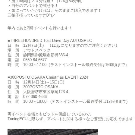
・施工時間は２０分程度！（124は50分弱）
・自分のアバルトで試せる！
・気にっていただければ、そのままご購入できます！
三拍子揃っています(^O^)／
年内はあと2回イベントを行います！
■THREEHUNDRED Test Drive Day AUTOSPEC
日 時 12月7日(土) （1Dayになりますのでご注意ください）
場 所 アウトスペック
住 所 静岡県御殿場市新橋386-4
電 話 0550-84-6677
時 間 10:00～17:00（テストインストール最終受付は16時頃まで）
■300POSTO OSAKA Christmas EVENT 2024
日 時 12月14日(土)～15日(日)
場 所 300POSTO OSAKA
住 所 大阪府堺市東区草尾123-4
電 話 072-360-4636
時 間 10:00～18:00 (テストインストール最終受付は17時頃まで)
両イベント会場ともピットを併設しているので、
TuningECUに限らず、アバルトに関する様々なご要望にお応えできます