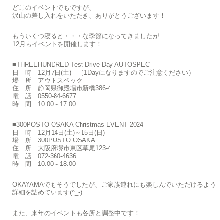
どこのイベントでもですが、
沢山の差し入れをいただき、ありがとうございます！
もういくつ寝ると・・・な季節になってきましたが
12月もイベントを開催します！
■THREEHUNDRED Test Drive Day AUTOSPEC
日 時 12月7日(土) （1Dayになりますのでご注意ください）
場 所 アウトスペック
住 所 静岡県御殿場市新橋386-4
電 話 0550-84-6677
時 間 10:00～17:00
■300POSTO OSAKA Christmas EVENT 2024
日 時 12月14日(土)～15日(日)
場 所 300POSTO OSAKA
住 所 大阪府堺市東区草尾123-4
電 話 072-360-4636
時 間 10:00～18:00
OKAYAMAでもそうでしたが、ご家族連れにも楽しんでいただけるよう
詳細を詰めています(^_-)
また、来年のイベントも各所と調整中です！