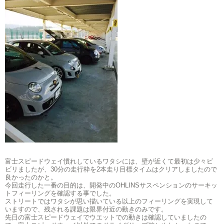
富士スピードウェイ慣れしているワタシには、壁が近くて最初は少々ビ
ビリましたが、30分の走行枠を2本走り目標タイムはクリアしましたので
良かったのかと。
今回走行した一番の目的は、開発中のOHLINSサスペンションのサーキッ
トフィーリングを確認する事でした。
ストリートではワタシが思い描いている以上のフィーリングを実現して
いますので、残される課題は限界付近の動きのみです。
先日の富士スピードウェイでウエットでの動きは確認していましたの