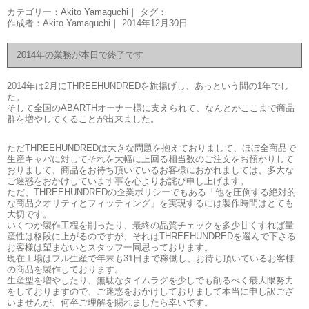
カテゴリー：
Akito Yamaguchi
｜ タグ：
作成者：Akito Yamaguchi｜ 2014年12月30日
2014年の業務が本日で終了です
2014年は2月にTHREEHUNDREDを旗揚げし、あっという間の1年でし
た。
そして全国のABARTHオーナー様に支えられて、なんとかここまで商品
群を増やしてくることが出来ました。
ただTHREEHUNDREDは大きな問題を抱えておりまして、ほぼ全商品で
生産キャパに対してそれを大幅に上回る相当数のご注文をお預かりして
おりまして、商品をお待ち頂いているお客様におかれましては、多大な
ご迷惑をおかけしています事を心よりお詫び申し上げます。
ただ、THREEHUNDREDの企業ポリシーでもある「他を圧倒する絶対的
な商品クオリティとフィッティング」を実現するには製作時間はとても
大切です。
いくつか製作工程を削ったり、最終の品質チェックを多少甘くすれば量
産性は格段に上がるのですが、それはTHREEHUNDREDを選んで下さる
お客様は望まないとスタッフ一同思っております。
現在工場はフル生産で年末も31日まで稼働し、お待ち頂いているお客様
の商品を製作しております。
生産型を増やしたり、無駄なタイムラグを少しでも削るべく最大限努力
をしておりますので、ご迷惑をおかけしておりまして本当に申し訳ござ
いませんが、何卒ご理解を賜れましたら幸いです。