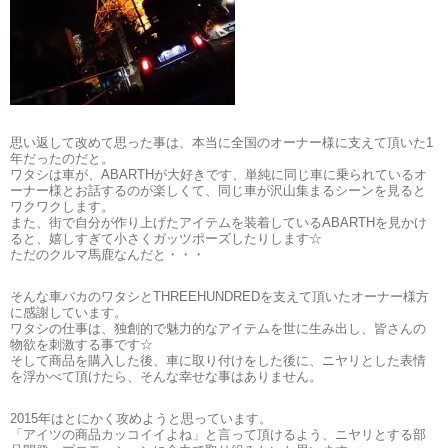
思い返して改めて思った事は、本当に全国のオーナー様に支えて頂いた1
年だったのだと。
ワタシは車が、ABARTHが大好きです、単純に同じ車に乗られているオ
ーナー様とお話するのが楽しくて、同じ車が沢山集まるシーンを見ると
ワクワクします。
また、街で自分が作り上げたアイテムを装着しているABARTHを見かけ
ると、嬉しすぎて小さくガッツポーズしたりします☆
ただのクルマ馬鹿なんだと・・・
そんな車バカのワタシとTHREEHUNDREDを支えて頂いたオーナー様方
に感謝しています。
ワタシの仕事は、独創的で魅力的なアイテムを世に生み出し、皆さんの
物欲を刺激する事です☆
そして商品を購入した後、車に取り付けをした後に、ニヤリとした表情
を浮かべて頂けたら、そんな幸せな事はありません。
2015年はとにかく攻めようと思っています。
「アイツの商品カッコイイよね」と言って頂けるよう、ニヤリとする部