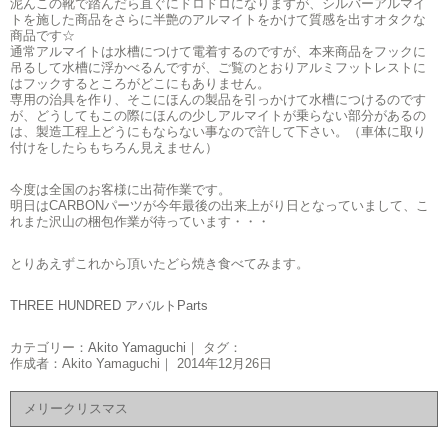
泥んこの靴で踏んだら直ぐにドロドロになりますが、シルバーアルマイ
トを施した商品をさらに半艶のアルマイトをかけて質感を出すオタクな
商品です☆
通常アルマイトは水槽につけて電着するのですが、本来商品をフックに
吊るして水槽に浮かべるんですが、ご覧のとおりアルミフットレストに
はフックするところがどこにもありません。
専用の治具を作り、そこにほんの製品を引っかけて水槽につけるのです
が、どうしてもこの際にほんの少しアルマイトが乗らない部分があるの
は、製造工程上どうにもならない事なので許して下さい。（車体に取り
付けをしたらもちろん見えません）
今度は全国のお客様に出荷作業です。
明日はCARBONパーツが今年最後の出来上がり日となっていまして、こ
れまた沢山の梱包作業が待っています・・・
とりあえずこれから頂いたどら焼き食べてみます。
THREE HUNDRED アバルトParts
カテゴリー：
Akito Yamaguchi
｜ タグ：
作成者：Akito Yamaguchi｜ 2014年12月26日
メリークリスマス