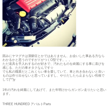
因みにヤマグチは潔癖症とかではありません、お会いした事ある方なら
わかるかと思うのですがドがつくO型です。。。
ただ道具を手入れするのが好きで、汚れたものを綺麗にする事に喜びを
感じる、ただの車オタクなんです☆
でも私の職業だとこれくらい車を愛していて、車と向き合わないと良い
ものは作り出せないと思っていますし、やりだしたら止まらない性格で
して(^^)y
1年の汚れを綺麗にしてあげて、また年明けからガンガン走りたいと思い
ます。
THREE HUNDRED アバルトParts