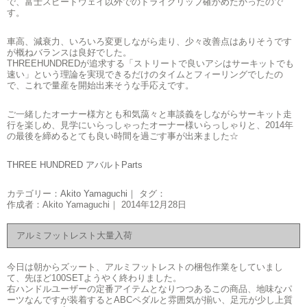
で、富士スピードウェイ以外でのドライグリップ確かめたかったので
す。
車高、減衰力、いろいろ変更しながら走り、少々改善点はありそうです
が概ねバランスは良好でした。
THREEHUNDREDが追求する「ストリートで良いアシはサーキットでも
速い」という理論を実現できるだけのタイムとフィーリングでしたの
で、これで量産を開始出来そうな手応えです。
ご一緒したオーナー様方とも和気藹々と車談義をしながらサーキット走
行を楽しめ、見学にいらっしゃったオーナー様いらっしゃりと、2014年
の最後を締めるとても良い時間を過ごす事が出来ました☆
THREE HUNDRED アバルトParts
カテゴリー：
Akito Yamaguchi
｜ タグ：
作成者：Akito Yamaguchi｜ 2014年12月28日
アルミフットレスト大量入荷
今日は朝からズッート、アルミフットレストの梱包作業をしていまし
て、先ほど100SETようやく終わりました。
右ハンドルユーザーの定番アイテムとなりつつあるこの商品、地味なパ
ーツなんですが装着するとABCペダルと雰囲気が揃い、足元が少し上質