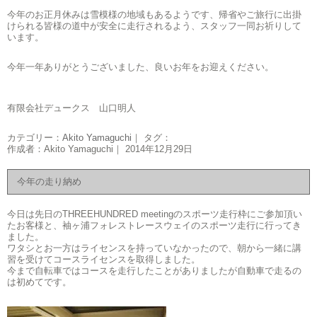
今年のお正月休みは雪模様の地域もあるようです、帰省やご旅行に出掛
けられる皆様の道中が安全に走行されるよう、スタッフ一同お祈りして
います。
今年一年ありがとうございました、良いお年をお迎えください。
有限会社デュークス 山口明人
カテゴリー：
Akito Yamaguchi
｜ タグ：
作成者：Akito Yamaguchi｜ 2014年12月29日
今年の走り納め
今日は先日のTHREEHUNDRED meetingのスポーツ走行枠にご参加頂い
たお客様と、袖ヶ浦フォレストレースウェイのスポーツ走行に行ってき
ました。
ワタシとお一方はライセンスを持っていなかったので、朝から一緒に講
習を受けてコースライセンスを取得しました。
今まで自転車ではコースを走行したことがありましたが自動車で走るの
は初めてです。