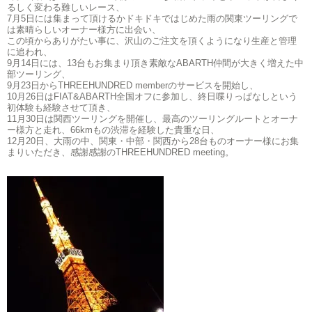
るしく変わる難しいレース、
7月5日には集まって頂けるかドキドキではじめた雨の関東ツーリングで
は素晴らしいオーナー様方に出会い、
この頃からありがたい事に、沢山のご注文を頂くようになり生産と管理
に追われ、
9月14日には、13台もお集まり頂き素敵なABARTH仲間が大きく増えた中
部ツーリング、
9月23日からTHREEHUNDRED memberのサービスを開始し、
10月26日はFIAT&ABARTH全国オフに参加し、終日喋りっぱなしという
初体験も経験させて頂き、
11月30日は関西ツーリングを開催し、最高のツーリングルートとオーナ
ー様方と走れ、66kmもの渋滞を経験した貴重な日、
12月20日、大雨の中、関東・中部・関西から28台ものオーナー様にお集
まりいただき、感謝感謝のTHREEHUNDRED meeting。