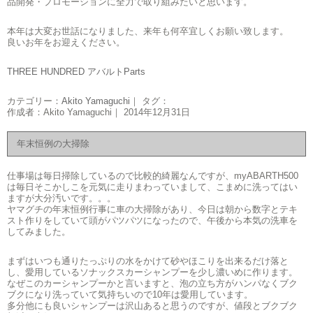
品開発・プロモーションに全力で取り組みたいと思います。
本年は大変お世話になりました、来年も何卒宜しくお願い致します。
良いお年をお迎えください。
THREE HUNDRED アバルトParts
カテゴリー：
Akito Yamaguchi
｜ タグ：
作成者：Akito Yamaguchi｜ 2014年12月31日
年末恒例の大掃除
仕事場は毎日掃除しているので比較的綺麗なんですが、myABARTH500
は毎日そこかしこを元気に走りまわっていまして、こまめに洗ってはい
ますが大分汚いです。。。
ヤマグチの年末恒例行事に車の大掃除があり、今日は朝から数字とテキ
スト作りをしていて頭がパツパツになったので、午後から本気の洗車を
してみました。
まずはいつも通りたっぷりの水をかけて砂やほこりを出来るだけ落と
し、愛用しているソナックスカーシャンプーを少し濃いめに作ります。
なぜこのカーシャンプーかと言いますと、泡の立ち方がハンパなくブク
ブクになり洗っていて気持ちいので10年は愛用しています。
多分他にも良いシャンプーは沢山あると思うのですが、値段とブクブク