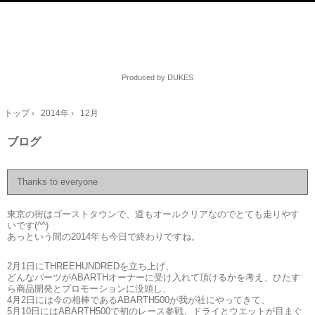
Produced by DUKES
トップ
›
2014年
›
12月
ブログ
Thanks to everyone
東京の街はゴーストタウンで、道もオールクリアなのでとても走りやす
いです(^^)
あっという間の2014年も今日で終わりですね。
2月1日にTHREEHUNDREDを立ち上げ、
どんなパーツがABARTHオーナーに受け入れて頂けるかを考え、ひたす
ら商品開発とプロモーションに没頭し、
4月2日には今の相棒であるABARTH500が我が社にやってきて、
5月10日にはABARTH500で初のレース参戦、ドライとウエットが目まぐ