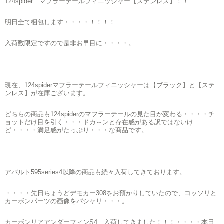
124spider マフラーテールフィニッシャー【ステンレス】！！
明日全て梱包します・・・・！！！！
入荷数限定ですので是非お早目に・・・・。
現在、124spiderマフラーテールフィニッシャーは【ブラック】と【ステ
ンレス】が在庫ございます。
どちらの商品も124spiderのマフラーテールの見た目が変わる・・・・チ
ョットだけ目を引く・・・ドカ～ンと存在感がある訳ではないけ
ど・・・・満足感がたっぷり・・・な商品です。
アバルト595series4以降の商品も続々入荷してきております。
・・・・先日ちょうどデモカー308をお預かりしていたので、コッソリと
カーボンパーツの画像をパシャリ・・・。
カーボンリアアンダーフィンS4、入荷してきました！！！・・・・本日