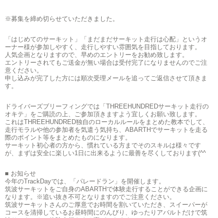
※募集を締め切らせていただきました。
「はじめてのサーキット」「まだまだサーキット走行は心配」というオ
ーナー様が参加しやすく、走行しやすい雰囲気を目指しております。
人気企画となりますので、早めのエントリーをお勧め致します。
エントリーされてもご送金が無い場合は受付完了になりませんのでご注
意ください。
申し込みが完了した方には順次受理メールを追ってご返信させて頂きま
す。
ドライバーズブリーフィングでは「THREEHUNDREDサーキット走行の
オキテ」をご購読の上、ご参加頂きますよう宜しくお願い致します。
これはTHREEHUNDRED独自のローカルルールをまとめた教本でして、
走行モラルや他の参加者を気遣う気持ち、ABARTHでサーキットを走る
際のポイント等をまとめたものになります。
サーキット初心者の方から、慣れている方までそのスキルは様々です
が、まずは安全に楽しい1日に出来るように最善を尽くしております(^^ゞ
■ お知らせ
今年のTrackDayでは、「パレードラン」を開催します。
筑波サーキットをご自身のABARTHで体験走行することができる企画に
なります。※追い抜き不可となりますのでご注意ください。
筑波サーキットさんのご厚意でお時間を割いていただき、スイーパーが
コースを清掃しているお昼時間にのんびり、ゆったりアバルトだけで筑