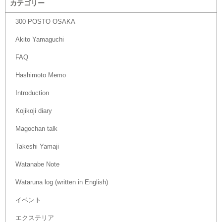
カテゴリー
300 POSTO OSAKA
Akito Yamaguchi
FAQ
Hashimoto Memo
Introduction
Kojikoji diary
Magochan talk
Takeshi Yamaji
Watanabe Note
Wataruna log (written in English)
イベント
エクステリア