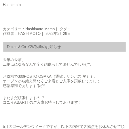
Hashimoto
カテゴリー：
Hashimoto Memo
｜ タグ：
作成者：HASHIMOTO｜ 2022年3月28日
Dukes＆Co. GW休業のお知らせ
去年の今頃、
二拠点になるなんて全く想像もしてませんでした(^^;
お陰様で300POSTO OSAKA（通称：サンポス 笑）も、
オープンから絶え間なくご来店とご入庫を頂戴してまして、
感謝感謝でありまする(^^ゞ
まだまだ頑張れますので、
コユイABARTHのご入庫お待ちしております！
5月のゴールデンウイークですが、以下の内容で各拠点をお休みさせて頂