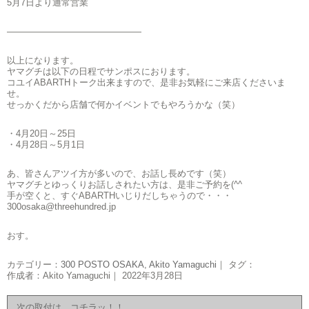
5月7日より通常営業
———————————————
以上になります。
ヤマグチは以下の日程でサンポスにおります。
コユイABARTHトーク出来ますので、是非お気軽にご来店くださいま
せ。
せっかくだから店舗で何かイベントでもやろうかな（笑）
・4月20日～25日
・4月28日～5月1日
あ、皆さんアツイ方が多いので、お話し長めです（笑）
ヤマグチとゆっくりお話しされたい方は、是非ご予約を(^^ゞ
手が空くと、すぐABARTHいじりだしちゃうので・・・
300osaka@threehundred.jp
おす。
カテゴリー：
300 POSTO OSAKA
,
Akito Yamaguchi
｜ タグ：
作成者：Akito Yamaguchi｜ 2022年3月28日
次の取付は、コチラッ！！