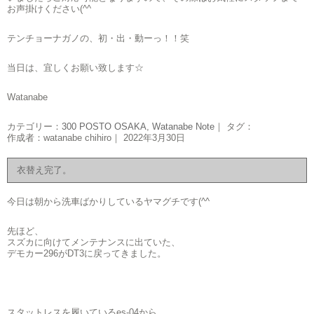
お声掛けください(^^ゞ
テンチョーナガノの、初・出・動ーっ！！笑
当日は、宜しくお願い致します☆
Watanabe
カテゴリー：
300 POSTO OSAKA
,
Watanabe Note
｜ タグ：
作成者：watanabe chihiro｜ 2022年3月30日
衣替え完了。
今日は朝から洗車ばかりしているヤマグチです(^^ゞ
先ほど、
スズカに向けてメンテナンスに出ていた、
デモカー296がDT3に戻ってきました。
スタットレスを履いているes-04から、