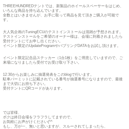
THREEHUNDREDテントでは、新製品のホイールスペーサーをはじめ、
いろんな商品を持ち込んでいます。
全数とはいきませんが、お手に取って商品を見て頂きご購入が可能で
す。
大人気企画のTuningECUのテストインストールは混雑が予想されます。
テストインストールをご希望のオーナー様は、会場に到着されましたら
受付テントにてお申し出ください。
イベント限定のUpdateProgramやバブリングDATAをお試し頂けます。
イベント限定記念品ステッカー（1台1枚）をご用意していますので、ご
来場になりましたら受付でお受け取り下さい。
12:30からお楽しみに抽選発表をこのblogで行います。
駐車パーミットに記載されている番号が抽選番号になりますので、最後
まで大切にお持ち下さい。
受付テントにQRコードがあります。
では皆様、
ボクは終日会場をフラフラしてますので、
お気軽にお声がけください(^^ゞ
もし、万が一、無いと思いますが、スルーされてしまったら、