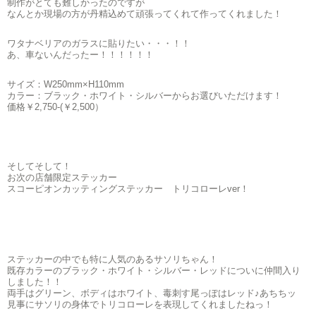
制作がとても難しかったのですが
なんとか現場の方が丹精込めて頑張ってくれて作ってくれました！
ワタナベリアのガラスに貼りたい・・・！！
あ、車ないんだったー！！！！！！
サイズ：W250mm×H110mm
カラー：ブラック・ホワイト・シルバーからお選びいただけます！
価格￥2,750-(￥2,500）
そしてそして！
お次の店舗限定ステッカー
スコーピオンカッティングステッカー トリコローレver！
ステッカーの中でも特に人気のあるサソリちゃん！
既存カラーのブラック・ホワイト・シルバー・レッドについに仲間入り
しました！！
両手はグリーン、ボディはホワイト、毒刺す尾っぽはレッド♪あちちッ
見事にサソリの身体でトリコローレを表現してくれましたねっ！