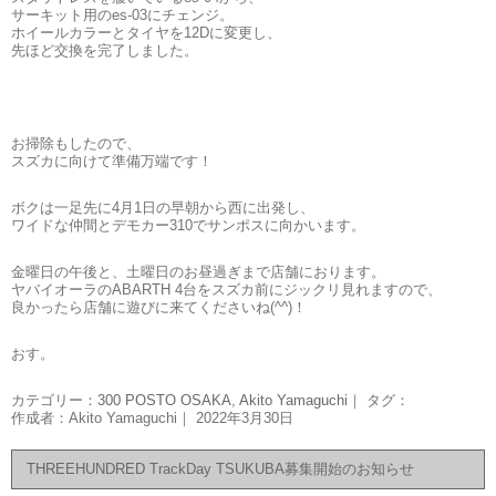
サーキット用のes-03にチェンジ。
ホイールカラーとタイヤを12Dに変更し、
先ほど交換を完了しました。
お掃除もしたので、
スズカに向けて準備万端です！
ボクは一足先に4月1日の早朝から西に出発し、
ワイドな仲間とデモカー310でサンポスに向かいます。
金曜日の午後と、土曜日のお昼過ぎまで店舗におります。
ヤバイオーラのABARTH 4台をスズカ前にジックリ見れますので、
良かったら店舗に遊びに来てくださいね(^^)！
おす。
カテゴリー：
300 POSTO OSAKA
,
Akito Yamaguchi
｜ タグ：
作成者：Akito Yamaguchi｜ 2022年3月30日
THREEHUNDRED TrackDay TSUKUBA募集開始のお知らせ