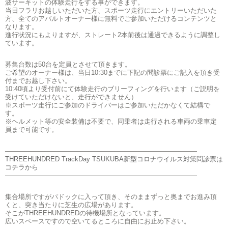
波サーキットの体験走行をする事ができます。
当日フラリお越しいただいた方、スポーツ走行にエントリーいただいた
方、全てのアバルトオーナー様に無料でご参加いただけるコンテンツと
なります。
進行状況にもよりますが、ストレート2本前後は通過できるように調整し
ています。
募集台数は50台を定員とさせて頂きます。
ご希望のオーナー様は、当日10:30までに下記の問診票にご記入を頂き受
付までお越し下さい。
10:40頃より受付前にて体験走行のブリーフィングを行います（ご説明を
受けていただけないと、走行ができません）
※スポーツ走行にご参加のドライバーはご参加いただかなくて結構で
す。
※ヘルメット等の安全装備は不要で、同乗者は走行される車両の乗車定
員まで可能です。
—————————————————————————————
THREEHUNDRED TrackDay TSUKUBA新型コロナウイルス対策問診票は
コチラから
—————————————————————————————
集合場所ですがパドックに入って頂き、そのままずっと奥までお進み頂
くと、突き当たりに芝生の広場があります。
そこがTHREEHUNDREDの待機場所となっています。
広いスペースですので空いてるところに自由にお止め下さい。