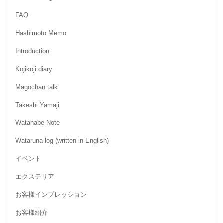
FAQ
Hashimoto Memo
Introduction
Kojikoji diary
Magochan talk
Takeshi Yamaji
Watanabe Note
Wataruna log (written in English)
イベント
エクステリア
お客様インプレッション
お客様紹介