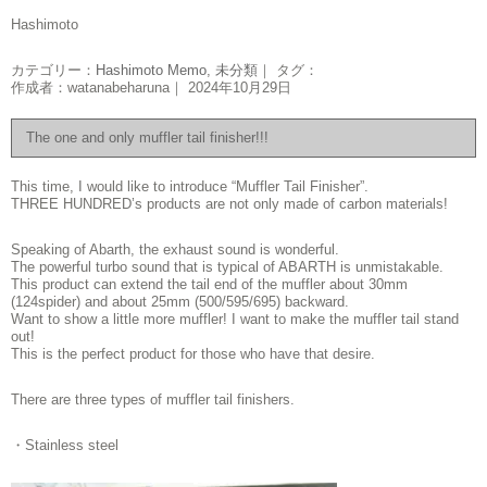
Hashimoto
カテゴリー：
Hashimoto Memo
,
未分類
｜ タグ：
作成者：watanabeharuna｜ 2024年10月29日
The one and only muffler tail finisher!!!
This time, I would like to introduce “Muffler Tail Finisher”.
THREE HUNDRED’s products are not only made of carbon materials!
Speaking of Abarth, the exhaust sound is wonderful.
The powerful turbo sound that is typical of ABARTH is unmistakable.
This product can extend the tail end of the muffler about 30mm
(124spider) and about 25mm (500/595/695) backward.
Want to show a little more muffler! I want to make the muffler tail stand
out!
This is the perfect product for those who have that desire.
There are three types of muffler tail finishers.
・Stainless steel