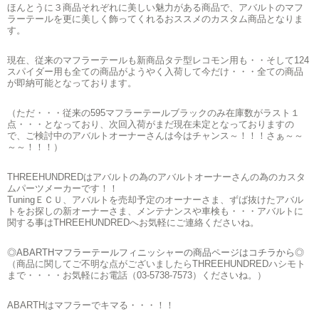
ほんとうに３商品それぞれに美しい魅力がある商品で、アバルトのマフ
ラーテールを更に美しく飾ってくれるおススメのカスタム商品となりま
す。
現在、従来のマフラーテールも新商品タテ型レコモン用も・・そして124
スパイダー用も全ての商品がようやく入荷して今だけ・・・全ての商品
が即納可能となっております。
（ただ・・・従来の595マフラーテールブラックのみ在庫数がラスト１
点・・・となっており、次回入荷がまだ現在未定となっておりますの
で、ご検討中のアバルトオーナーさんは今はチャンス～！！！さぁ～～
～～！！！）
THREEHUNDREDはアバルトの為のアバルトオーナーさんの為のカスタ
ムパーツメーカーです！！
TuningＥＣＵ、アバルトを売却予定のオーナーさま、ずば抜けたアバル
トをお探しの新オーナーさま、メンテナンスや車検も・・・アバルトに
関する事はTHREEHUNDREDへお気軽にご連絡くださいね。
◎ABARTHマフラーテールフィニッシャーの商品ページはコチラから◎
（商品に関してご不明な点がございましたらTHREEHUNDREDハシモト
まで・・・・お気軽にお電話（03-5738-7573）くださいね。）
ABARTHはマフラーでキマる・・・！！