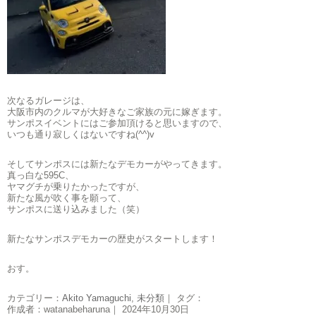
次なるガレージは、
大阪市内のクルマが大好きなご家族の元に嫁ぎます。
サンポスイベントにはご参加頂けると思いますので、
いつも通り寂しくはないですね(^^)v
そしてサンポスには新たなデモカーがやってきます。
真っ白な595C、
ヤマグチが乗りたかったですが、
新たな風が吹く事を願って、
サンポスに送り込みました（笑）
新たなサンポスデモカーの歴史がスタートします！
おす。
カテゴリー：
Akito Yamaguchi
,
未分類
｜ タグ：
作成者：watanabeharuna｜ 2024年10月30日