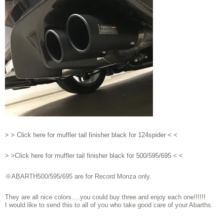
> > Click here for muffler tail finisher black for 124spider < <
> >Click here for muffler tail finisher black for 500/595/695 < <
※ABARTH500/595/695 are for Record Monza only.
They are all nice colors….you could buy three and enjoy each one!!!!!!
I would like to send this to all of you who take good care of your Abarths.