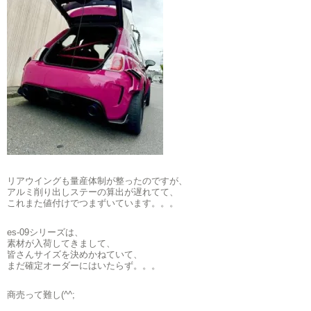
リアウイングも量産体制が整ったのですが、
アルミ削り出しステーの算出が遅れてて、
これまた値付けでつまずいています。。。
es-09シリーズは、
素材が入荷してきまして、
皆さんサイズを決めかねていて、
まだ確定オーダーにはいたらず。。。
商売って難し(^^;