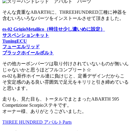
そんな貴重なABARTHに、THREEHUNDRED三種に神器を
含むいろいろなパーツをインストールさせて頂きました。
es-02 GrigioMetallico（特注せ少し濃いめに設定）
サスペンションキット
TuningECU
フューエルリッド
ブラックホイールボルト
その他カーボンパーツは取り付けされていないものが無いん
じゃないかと思うほどフルコンプリート☆
es-02も新作ホイール達に負けじと、定番デザインだからこ
そ安定感のある良い雰囲気で足元をキリリと引き締めている
と思います。
走りも、見た目も、トータルでまとまったABARTH 595
Competizione Scorpioステキです。
オーナー様、ありがとうございました。
THREE HUNDRED アバルトParts