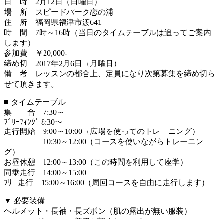
日 時 2月12日（日曜日）
場 所 スピードパーク恋の浦
住 所 福岡県福津市渡641
時 間 7時～16時（当日のタイムテーブルは追ってご案内
します）
参加費 ￥20,000-
締め切 2017年2月6日（月曜日）
備 考 レッスンの都合上、定員になり次第募集を締め切ら
せて頂きます。
■ タイムテーブル
集 合 7:30～
ﾌﾞﾘｰﾌｨﾝｸﾞ 8:30～
走行開始 9:00～10:00（広場を使ってのトレーニング）
10:30～12:00（コースを使いながらトレーニン
グ）
お昼休憩 12:00～13:00（この時間を利用して座学）
同乗走行 14:00～15:00
ﾌﾘｰ 走行 15:00～16:00（周回コースを自由に走行します）
▼ 必要装備
ヘルメット・長袖・長ズボン（肌の露出が無い服装）