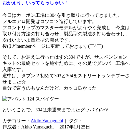
おかえり、いってらっしゃい！
今日はカーボン工場に304を引き取りに行ってきました。
フルエアロ開発はコツコツ進行しています。
フロントリップのマスターモデルがようやく完成し、今度は
取り付け方法の打ち合わせ、製品型の製法を打ち合わせし、
次はいよいよ量産型の開発です。
後ほどmemberページに更新しておきます(￣^￣)ゞ
そして、お迎えに行ったはずの304ですが、サスペンション
キットの最終セットを施すために、その足でダンパー工場へ
入庫です。
道中は、タブン？初めて303と304をストリートランデブーさ
せました☆
自分で言うのもなんだけど、カッコ良かった！
ということで、304は来週末までまたグッバイ(^^)/
カテゴリー：
Akito Yamaguchi
｜ タグ：
作成者：Akito Yamaguchi｜ 2017年1月25日