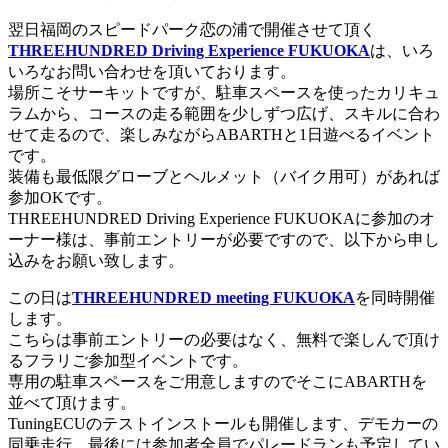
翌日福岡のスピードパーク恋の浦で開催させて頂く
THREEHUNDRED Driving Experience FUKUOKA
は、いろ
いろなお問い合わせを頂いております。
場所こそサーキットですが、駐車スペースを使ったカリキュ
ラムから、コースの走る範囲を少しずつ広げ、スキルに合わ
せて走るので、楽しみながらABARTHと1日遊べるイベント
です。
装備も最低限グローブとヘルメット（バイク用可）があれば
参加OKです。
THREEHUNDRED Driving Experience FUKUOKAに参加のオ
ーナー様は、事前エントリーが必要ですので、以下から申し
込みをお願い致します。
この日は
THREEHUNDRED meeting FUKUOKA
を同時開催
します。
こちらは事前エントリーの必要はなく、無料で楽しんで頂け
るフラリご参加型イベントです。
専用の駐車スペースをご用意しますのでそこにABARTHを
並べて頂けます。
TuningECUのテストインストールも開催します、デモカーの
同乗走行、最後には参加者全員でパレードランも予定してい