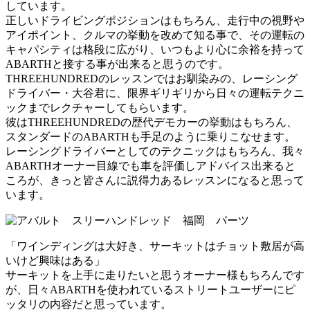
しています。
正しいドライビングポジションはもちろん、走行中の視野や
アイポイント、クルマの挙動を改めて知る事で、その運転の
キャパシティは格段に広がり、いつもより心に余裕を持って
ABARTHと接する事が出来ると思うのです。
THREEHUNDREDのレッスンではお馴染みの、レーシング
ドライバー・大谷君に、限界ギリギリから日々の運転テクニ
ックまでレクチャーしてもらいます。
彼はTHREEHUNDREDの歴代デモカーの挙動はもちろん、
スタンダードのABARTHも手足のように乗りこなせます。
レーシングドライバーとしてのテクニックはもちろん、我々
ABARTHオーナー目線でも車を評価しアドバイス出来ると
ころが、きっと皆さんに説得力あるレッスンになると思って
います。
「ワインディングは大好き、サーキットはチョット敷居が高
いけど興味はある」
サーキットを上手に走りたいと思うオーナー様もちろんです
が、日々ABARTHを使われているストリートユーザーにピ
ッタリの内容だと思っています。