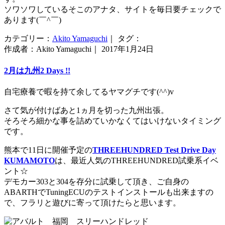
ソワソワしているそこのアナタ、サイトを毎日要チェックで
あります(￣^￣)ゞ
カテゴリー：
Akito Yamaguchi
｜ タグ：
作成者：Akito Yamaguchi｜ 2017年1月24日
2月は九州2 Days !!
自宅療養で暇を持て余してるヤマグチです(^^)v
さて気が付けばあと1ヵ月を切った九州出張。
そろそろ細かな事を詰めていかなくてはいけないタイミング
です。
熊本で11日に開催予定の
THREEHUNDRED Test Drive Day
KUMAMOTO
は、最近人気のTHREEHUNDRED試乗系イベ
ント☆
デモカー303と304を存分に試乗して頂き、ご自身の
ABARTHでTuningECUのテストインストールも出来ますの
で、フラリと遊びに寄って頂けたらと思います。