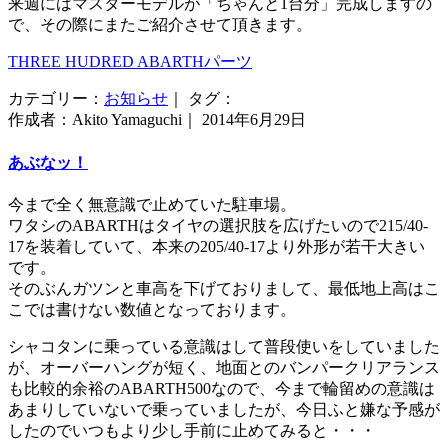
来週にはマスターモデルが「ちゃんと1台分」完成しますの
で、その際にまたご紹介させて頂きます。
THREE HUDRED ABARTHパーツ
カテゴリー：
お知らせ
｜ タグ：
作成者：Akito Yamaguchi｜ 2014年6月29日
あぶなッ！
今まで全く無意識で止めていた駐車場。
ワタシのABARTHはタイヤの選択肢を広げたいので215/40-
17を装着していて、本来の205/40-17より外形が若干大きい
です。
そのぶんガツンと車高を下げておりまして、最低地上高はこ
こでは書けない数値となっております。
シャコタンに乗っている意識はして普段使いをしていました
が、オーバーハングが短く、地面とのバンパークリアランス
も比較的余裕のABARTH500なので、今まで輪留めの意識は
あまりしていないで乗っていましたが、今日ふと嫌な予感が
したのでいつもより少し手前に止めてみると・・・