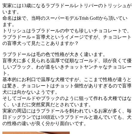
実家には13歳になるラブラドールレトリバーのトリッシュが
います。
命名は妹で、当時のスーパーモデルTrish Goffから頂いてい
ます。
トリッシュはラブラドールの中でも珍しいチョコレートで、
ラブラドール＝盲導犬というイメージですが、チョコレート
の盲導犬って見たことありますか？
ラブラドールは毛の色で性格が大きく違います。
盲導犬に多く見られる温厚で従順なゴールド、頭が良くて優
しいブラック、わが道をいきチョットヤンチャなチョコレー
ト。
基本的にお利口で温厚な犬種ですが、ここまで性格が違うと
は驚き、チョコレートはチョット個性がありすぎるので盲導
犬には向かないようです。
そしてゴールドやブラックのように狙って作れる犬種ではな
く、いまだに突然変異だとされています。
実家の周辺にはラブラドールを飼われているお家が多く、毎
日ドッグランでは10頭近いラブラドールと遊んでいても、犬
の性格の違いが良く分かり面白いです。