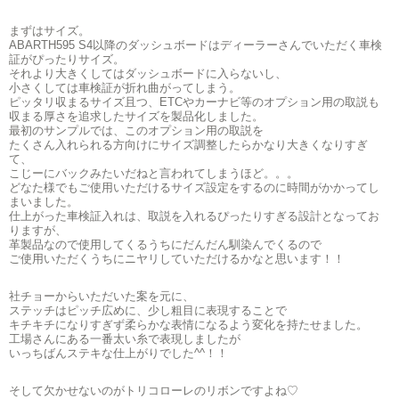
まずはサイズ。
ABARTH595 S4以降のダッシュボードはディーラーさんでいただく車検
証がぴったりサイズ。
それより大きくしてはダッシュボードに入らないし、
小さくしては車検証が折れ曲がってしまう。
ピッタリ収まるサイズ且つ、ETCやカーナビ等のオプション用の取説も
収まる厚さを追求したサイズを製品化しました。
最初のサンプルでは、このオプション用の取説を
たくさん入れられる方向けにサイズ調整したらかなり大きくなりすぎ
て、
こじーにバックみたいだねと言われてしまうほど。。。
どなた様でもご使用いただけるサイズ設定をするのに時間がかかってし
まいました。
仕上がった車検証入れは、取説を入れるぴったりすぎる設計となってお
りますが、
革製品なので使用してくるうちにだんだん馴染んでくるので
ご使用いただくうちにニヤリしていただけるかなと思います！！
社チョーからいただいた案を元に、
ステッチはピッチ広めに、少し粗目に表現することで
キチキチになりすぎず柔らかな表情になるよう変化を持たせました。
工場さんにある一番太い糸で表現しましたが
いっちばんステキな仕上がりでした^^！！
そして欠かせないのがトリコローレのリボンですよね♡