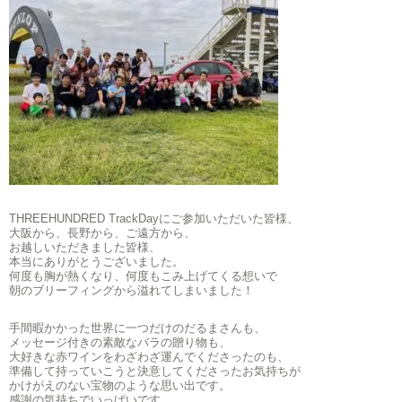
THREEHUNDRED TrackDayにご参加いただいた皆様、
大阪から、長野から、ご遠方から、
お越しいただきました皆様、
本当にありがとうございました。
何度も胸が熱くなり、何度もこみ上げてくる想いで
朝のブリーフィングから溢れてしまいました！
手間暇かかった世界に一つだけのだるまさんも、
メッセージ付きの素敵なバラの贈り物も、
大好きな赤ワインをわざわざ運んでくださったのも、
準備して持っていこうと決意してくださったお気持ちが
かけがえのない宝物のような思い出です。
感謝の気持ちでいっぱいです。