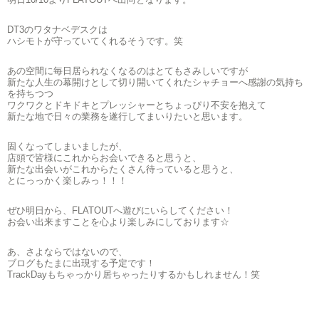
DT3のワタナベデスクは
ハシモトが守っていてくれるそうです。笑
あの空間に毎日居られなくなるのはとてもさみしいですが
新たな人生の幕開けとして切り開いてくれたシャチョーへ感謝の気持ち
を持ちつつ
ワクワクとドキドキとプレッシャーとちょっぴり不安を抱えて
新たな地で日々の業務を遂行してまいりたいと思います。
固くなってしまいましたが、
店頭で皆様にこれからお会いできると思うと、
新たな出会いがこれからたくさん待っていると思うと、
とにっっかく楽しみっ！！！
ぜひ明日から、FLATOUTへ遊びにいらしてください！
お会い出来ますことを心より楽しみにしております☆
あ、さよならではないので、
ブログもたまに出現する予定です！
TrackDayもちゃっかり居ちゃったりするかもしれません！笑