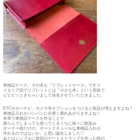
車検証ケース、その名も『リブレットケース』です☆
イタリア語でリブレットとは『小さな本』という意味で
ビビビッときちゃいまして命名させていただきました。
ETCやカーナビ、カメラ等オプションをつけると取説が増えますよね！
車検証入れがパンパンに分厚く膨れあがりますよね！
本革で車検証ケースを作ることで
膨らんでしまっても使ってくるうちに徐々に馴染み
オーナー様だけの、オートクチュールな車検証入れが
作れるのではないか、と思い誕生しました♡
あとはシンプルに前回のゲートストラップを作った時の