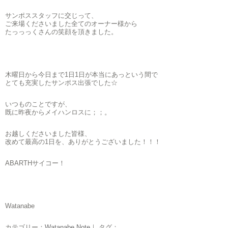
サンポススタッフに交じって、
ご来場くださいました全てのオーナー様から
たっっっくさんの笑顔を頂きました。
木曜日から今日まで1日1日が本当にあっという間で
とても充実したサンポス出張でした☆
いつものことですが、
既に昨夜からメイハンロスに；；。
お越しくださいました皆様、
改めて最高の1日を、ありがとうございました！！！
ABARTHサイコー！
Watanabe
カテゴリー：
Watanabe Note
｜ タグ：