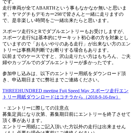
です。
走行車両が全てABARTHという事もなかなか無いと思いま
す、ヤマグチもデモカー298で皆さんと一緒に走りますの
で、是非楽しい時間をご一緒出来たらと思います。
スポーツ走行SとRでダブルエントリーもお受けしますが、
スポーツ走行Sは基本的にサーキット初心者の方を対象とし
ていますので「おもいやりのある走行」が出来ない方のエン
トリーは事務局判断でお断りする場合もあります。
以前までのケースですと、沢山走りたい方はもちろん、ご夫
婦やカップルでのダブルエントリーが多かったです。
参加申し込みは、以下のエントリー用紙をダウンロード頂
き、申込期日までに弊社までご連絡ください。
THREEHUNDRED meeting Fuji Speed Way スポーツ走行エン
トリー用紙ダウンロードはコチラから（2018-9-16-fsw）
・エントリーに際しての注意点
募集定員になり次第、募集期日前にエントリーを終了させて
頂く事があります。
エントリー用紙にご記入頂いた方以外の走行は出来ません
（もし必要な場合は事前にご連絡ください）