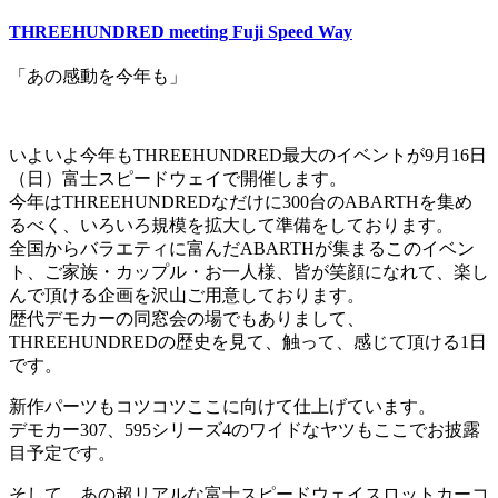
THREEHUNDRED meeting Fuji Speed Way
「あの感動を今年も」
いよいよ今年もTHREEHUNDRED最大のイベントが9月16日
（日）富士スピードウェイで開催します。
今年はTHREEHUNDREDなだけに300台のABARTHを集め
るべく、いろいろ規模を拡大して準備をしております。
全国からバラエティに富んだABARTHが集まるこのイベン
ト、ご家族・カップル・お一人様、皆が笑顔になれて、楽し
んで頂ける企画を沢山ご用意しております。
歴代デモカーの同窓会の場でもありまして、
THREEHUNDREDの歴史を見て、触って、感じて頂ける1日
です。
新作パーツもコツコツここに向けて仕上げています。
デモカー307、595シリーズ4のワイドなヤツもここでお披露
目予定です。
そして、あの超リアルな富士スピードウェイスロットカーコ