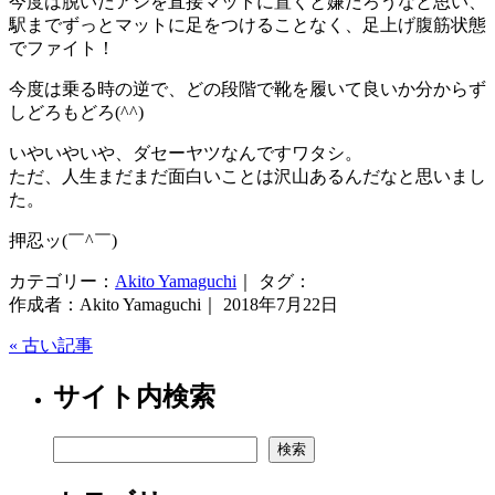
今度は脱いだアシを直接マットに置くと嫌だろうなと思い、
駅までずっとマットに足をつけることなく、足上げ腹筋状態
でファイト！
今度は乗る時の逆で、どの段階で靴を履いて良いか分からず
しどろもどろ(^^)
いやいやいや、ダセーヤツなんですワタシ。
ただ、人生まだまだ面白いことは沢山あるんだなと思いまし
た。
押忍ッ(￣^￣)ゞ
カテゴリー：
Akito Yamaguchi
｜ タグ：
作成者：Akito Yamaguchi｜ 2018年7月22日
« 古い記事
サイト内検索
検索
検索