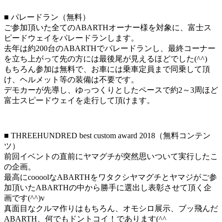
■ パレードラン（無料）
ご参加頂いた全てのABARTHオーナー様を対象に、富士ス
ピードウェイをパレードランします。
去年は約200台のABARTHでパレードランし、最終コーナー
を立ち上がって先の方には最後尾が見えるほどでした(^^)
もちろん参加は無料で、お車には乗車定員まで同乗して頂
け、ヘルメット等の装備は不要です。
デモカーが先導し、ゆっつくりとしたペースで約2～3周ほど
富士スピードウェイを走行して頂けます。
■ THREEHUNDRED best custom award 2018（無料コンテン
ツ）
前回イベントの直前にヤマグチが突然思いついて実行したこ
の企画。
最高にcoooolなABARTHをワタクシヤマグチとヤマジがご参
加頂いたABARTHの中から勝手に選出し表彰させて頂く企
画です(^^)v
真面目なクルマ作りはもちろん、オモシロ展示、ブッ飛んだ
ABARTH、何でもドントコイ！であります(^^ゞ