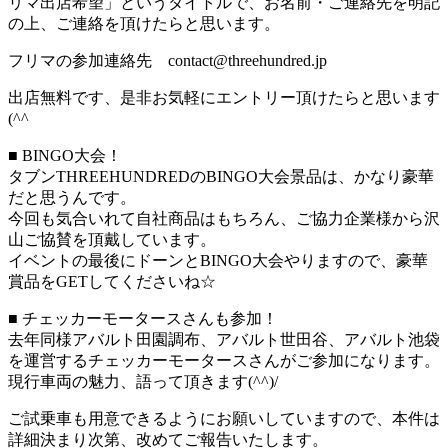
リマ出店希望」というタイトルで、お名前・ご連絡先を明記
の上、ご連絡を頂けたらと思います。
フリマの参加連絡先 contact@threehundred.jp
出店無料です、是非お気軽にエントリー頂けたらと思います
(^^ゞ
■ BINGO大会！
タブンTHREEHUNDREDのBINGO大会景品は、かなり豪華
だと思うんです。
今回も気合いれて自社商品はもちろん、ご協力企業様から沢
山ご協賛を頂戴しています。
イベントの最後にドーンとBINGO大会やりますので、豪華
賞品をGETしてくださいね☆
■ チェッカーモータースさんも参加！
去年同様アバルト田園調布、アバルト世田谷、アバルト池袋
を運営するチェッカーモータースさんがご参加になります。
現行車両の魅力、語って頂きます(^^)/
ご試乗車も用意できるようにお願いしていますので、本件は
詳細決まり次第、改めてご報告いたします。