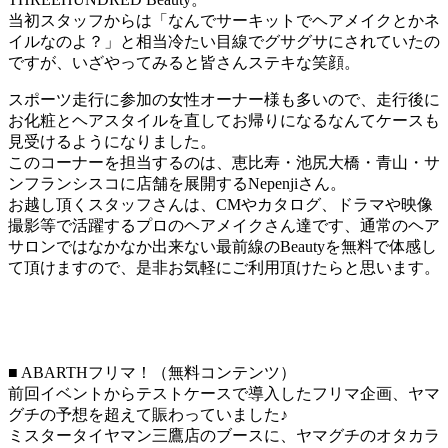
当初スタッフからは「なんでサーキットでヘアメイクとかネ
イルなのよ？」と相当冷たい目線でグサグサにされていたの
ですが、いざやってみると皆さんステキな笑顔。
スポーツ走行に参加の女性オーナー様も多いので、走行後に
お化粧とヘアスタイルを直してお帰りになるなんてケースも
見受けるようになりました。
このコーナーを担当するのは、恵比寿・池尻大橋・青山・サ
ンフランシスコに店舗を展開するNepenjiさん。
お越し頂くスタッフさんは、CMやカタログ、ドラマや映像
撮影等で活躍するプロのヘアメイクさん達です、通常のヘア
サロンではなかなか出来ない最前線のBeautyを無料で体感し
て頂けますので、是非お気軽にご利用頂けたらと思います。
■ ABARTHフリマ！（無料コンテンツ）
前回イベントからテストケースで導入したフリマ企画、ヤマ
グチの予想を超えて賑わっていました♪
ミスタータイヤマン三鷹店のブースに、ヤマグチのオタカラ