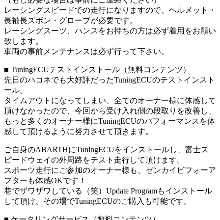
レーシングスピードでの走行になりますので、ヘルメット・
長袖長ズボン・グローブが必要です。
レーシングスーツ、ハンスをお持ちの方は必ず着用をお願い
致します。
車両の事前メンテナンスは必ず行って下さい。
■ TuningECUテストインストール（無料コンテンツ）
先日のハコネでも大好評だったTuningECUのテストインスト
ール。
タイムアウトになってしまい、全てのオーナー様に体感して
頂けなかったので、今回から受け入れ側の段取りを改善し、
もっと多くのオーナー様にTuningECUのパフォーマンスを体
感して頂けるように努力させて頂きます。
ご自身のABARTHにTuningECUをインストールし、富士ス
ピードウェイの外周路をテスト走行して頂けます。
スポーツ走行にご参加のオーナー様も、ゼンカイビフォーア
フターも体感OKです！
巷でザワザワしている（笑）Update Programもインストール
して頂け、その場でTuningECUのご購入も可能です。
■ ケータリングサービス（無料コンテンツ）