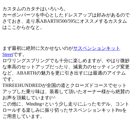
カスタムのカタチはいろいろ。
カーボンパーツを中心としたドレスアップは好みがあるので
さておき、走り系ABARTH500/595にオススメするカスタム
はここからかなと。
まず最初に絶対に欠かせないのが
サスペンションキット
Street
です。
ロワリングスプリングでも十分に楽しめますが、やはり微妙
な車高のセットアップだったり、減衰力のセッティング変更
など、ABARTHの魅力を更に引き出すには最適のアイテム
です。
THREEHUNDREDが全国の道とクローズドコースでセット
アップした乗り味は、装着して頂いたオーナー様から絶賛の
お声を頂戴しています(^^ゞ
この他に、Winding+という少し走りにふったモデル、コント
ロールする楽しみに振り切ったサスペンションキットProを
ご用意しています。