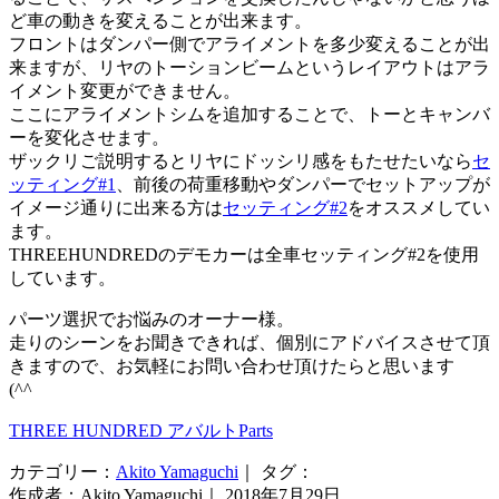
ど車の動きを変えることが出来ます。
フロントはダンパー側でアライメントを多少変えることが出
来ますが、リヤのトーションビームというレイアウトはアラ
イメント変更ができません。
ここにアライメントシムを追加することで、トーとキャンバ
ーを変化させます。
ザックリご説明するとリヤにドッシリ感をもたせたいなら
セ
ッティング#1
、前後の荷重移動やダンパーでセットアップが
イメージ通りに出来る方は
セッティング#2
をオススメしてい
ます。
THREEHUNDREDのデモカーは全車セッティング#2を使用
しています。
パーツ選択でお悩みのオーナー様。
走りのシーンをお聞きできれば、個別にアドバイスさせて頂
きますので、お気軽にお問い合わせ頂けたらと思います
(^^ゞ
THREE HUNDRED アバルトParts
カテゴリー：
Akito Yamaguchi
｜ タグ：
作成者：Akito Yamaguchi｜ 2018年7月29日