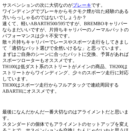
サスペンションの次に大切なのが
ブレーキ
です。
ワインディングでブレーキからモクモク煙が出た経験のある
方いらっしゃるのではないでしょうか？
速くて、軽いABARTH500/595ですが、BREMBOキャリパー
ならまだいいですが、片持ちキャリパーのノーマルパットの
パフォーマンスは少々不安です。
散々片持ちキャリパーでレースやスポーツ走行をしてきまし
て「適切なパット選びで全然いけるな」と思っています。
まずはご自身のシーンに合ったパットに交換、予算があれば
スポーツローターもオススメです。
TH100は低ダスト系のストリートがメインの商品、TH200は
ストリートからワインディング、少々のスポーツ走行に対応
しています。
TH300はスポーツ走行からフルアタックで連続周回する
ABARTHにオススメです。
最後になんだかんだ一番大切なのはアライメントだと思いま
す。
スタンダードの個体でもアライメントのセットアップを変え
ることで、サスペンションを交換したんじゃないかと思うほ