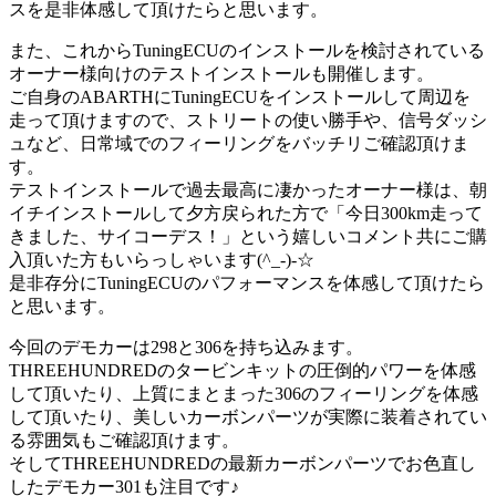
スを是非体感して頂けたらと思います。
また、これからTuningECUのインストールを検討されている
オーナー様向けのテストインストールも開催します。
ご自身のABARTHにTuningECUをインストールして周辺を
走って頂けますので、ストリートの使い勝手や、信号ダッシ
ュなど、日常域でのフィーリングをバッチリご確認頂けま
す。
テストインストールで過去最高に凄かったオーナー様は、朝
イチインストールして夕方戻られた方で「今日300km走って
きました、サイコーデス！」という嬉しいコメント共にご購
入頂いた方もいらっしゃいます(^_-)-☆
是非存分にTuningECUのパフォーマンスを体感して頂けたら
と思います。
今回のデモカーは298と306を持ち込みます。
THREEHUNDREDのタービンキットの圧倒的パワーを体感
して頂いたり、上質にまとまった306のフィーリングを体感
して頂いたり、美しいカーボンパーツが実際に装着されてい
る雰囲気もご確認頂けます。
そしてTHREEHUNDREDの最新カーボンパーツでお色直し
したデモカー301も注目です♪