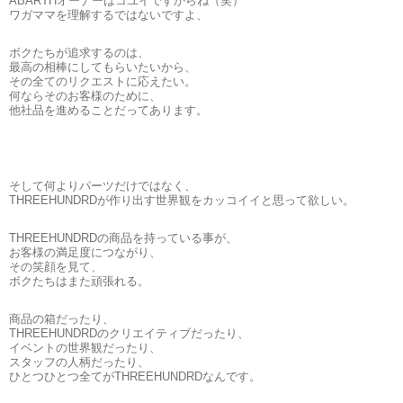
ABARTHオーナーはコユイですからね（笑）
ワガママを理解するではないですよ、
ボクたちが追求するのは、
最高の相棒にしてもらいたいから、
その全てのリクエストに応えたい。
何ならそのお客様のために、
他社品を進めることだってあります。
そして何よりパーツだけではなく、
THREEHUNDRDが作り出す世界観をカッコイイと思って欲しい。
THREEHUNDRDの商品を持っている事が、
お客様の満足度につながり、
その笑顔を見て、
ボクたちはまた頑張れる。
商品の箱だったり、
THREEHUNDRDのクリエイティブだったり、
イベントの世界観だったり、
スタッフの人柄だったり、
ひとつひとつ全てがTHREEHUNDRDなんです。