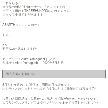
これからも、
全世界のABARTHオーナーに「カッコイイね！」
と言って頂けるTHREEHUNDRDになれるように、
スタッフ全員でもがきます！
ABARTHっていいよねッ！
おす。
p.s.
明日Award発表します(^^ゞ
カテゴリー：
Akito Yamaguchi
｜ タグ：
作成者：Akito Yamaguchi｜ 2022年5月31日
商品入荷のお知らせ♪
5月ももう終わりに近付き、明日は月末棚卸ッ！
ハシモトとわちゃわちゃしながら6月に向けて作業がんばります(^^ゞ
今日の入荷商品は、先日からお電話でお問い合わせいただいている
ロワリングスプリングフルダウンがホヤッホヤで入荷したしました♪