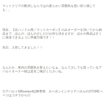
マットクリアの艶消しならではの柔らかい雰囲気を思い切り感じて
も…。
現在、【左ハンドル用／マットカーボン】のみオーダーを頂いてから納
品まで…ほんの…ほんの少しだけお待ち頂きますが、ほかの商品はすぐ
に発送できるように準備万端です！！
先日、入荷してきました！！
なんだか…車内の雰囲気を変えたいなぁ…なんて少しでも思っているア
バルトオーナー様は是非ご検討くださいね。
◎アバルト595series4以降専用 カーボンインテリアパネルのSTOREペ
ージはコチラから◎