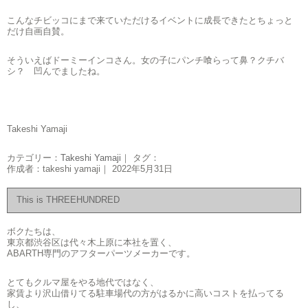
こんなチビッコにまで来ていただけるイベントに成長できたとちょっと
だけ自画自賛。
そういえばドーミーインコさん。女の子にパンチ喰らって鼻？クチバ
シ？ 凹んでましたね。
Takeshi Yamaji
カテゴリー：
Takeshi Yamaji
｜ タグ：
作成者：takeshi yamaji｜ 2022年5月31日
This is THREEHUNDRED
ボクたちは、
東京都渋谷区は代々木上原に本社を置く、
ABARTH専門のアフターパーツメーカーです。
とてもクルマ屋をやる地代ではなく、
家賃より沢山借りてる駐車場代の方がはるかに高いコストを払ってる
し、