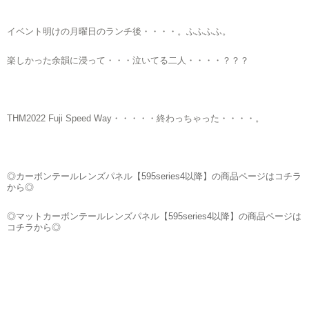
イベント明けの月曜日のランチ後・・・・。ふふふふ。
楽しかった余韻に浸って・・・泣いてる二人・・・・？？？
THM2022 Fuji Speed Way・・・・・終わっちゃった・・・・。
◎カーボンテールレンズパネル【595series4以降】の商品ページはコチラ
から◎
◎マットカーボンテールレンズパネル【595series4以降】の商品ページは
コチラから◎