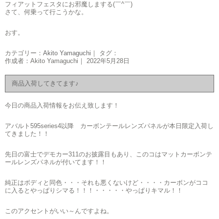
フィアットフェスタにお邪魔しまする(￣^￣)ゞ
さて、何乗って行こうかな。
おす。
カテゴリー：
Akito Yamaguchi
｜ タグ：
作成者：Akito Yamaguchi｜ 2022年5月28日
商品入荷してきてます♪
今日の商品入荷情報をお伝え致します！
アバルト595series4以降 カーボンテールレンズパネルが本日限定入荷し
てきました！！
先日の富士でデモカー311のお披露目もあり、このコはマットカーボンテ
ールレンズパネルが付いてます！！
純正はボディと同色・・・それも悪くないけど・・・・カーボンがココ
に入るとやっぱりシマる！！！・・・・・やっぱりキマル！！
このアクセントがいい～んですよね。