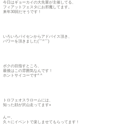
今日はギョーカイの大先輩が主催してる、
フィアットフェスタにお邪魔してます。
来年30回だそうです！
いろいろパイセンからアドバイス頂き、
パワーを頂きました(￣^￣)ゞ
ボクの目指すところ、
最後はこの雰囲気なんです！
ホントサイコーです^ ^
トロフェオスラロームには、
知った顔が沢山走ってます⭐︎
んー、
久々にイベントで楽しませてもらってます！