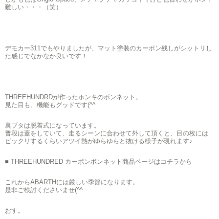
難しい・・・（笑）
デモカー311でもやりましたが、マット塗装のカーボン残しがシットリし
た感じでなかなか良いです！
THREEHUNDRDが作ったホンキのボンネット。
見た目も、機能もグッドです(^^ゞ
裏ブタは脱着式になっています。
普段は蓋をしていて、走るシーンに合わせて外して頂くと、目の枚には
ビックリするくらいアツイ熱がゆらゆらと抜ける様子が現れます♪
■ THREEHUNDRED カーボンボンネット商品ページはコチラから
これからABARTHには厳しい季節になります。
是非ご検討くださいませ(^^ゞ
おす。