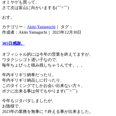
オミヤゲも買って、
さて次は富山に向かいまする(￣^￣)ゞ
おす。
カテゴリー：
Akito Yamaguchi
｜ タグ：
作成者：Akito Yamaguchi｜ 2023年12月30日
365日感謝。
オフィシャル的には今年の営業を終えてますが、
ワタクシシゴト遅い子なので、
毎年ちょびっと積み残しちゃうんです。。。
年内ギリギリ納車だったり、
年内ギリギリ納品しに行ったり、
このタイミングでしかお会い出来ない方々、
ボクに出来る事は何でもやります(￣^￣)ゞ
今年もジタバタしましたが、
お陰様で、
2023年の業務を無事に？終える事が出来ました。