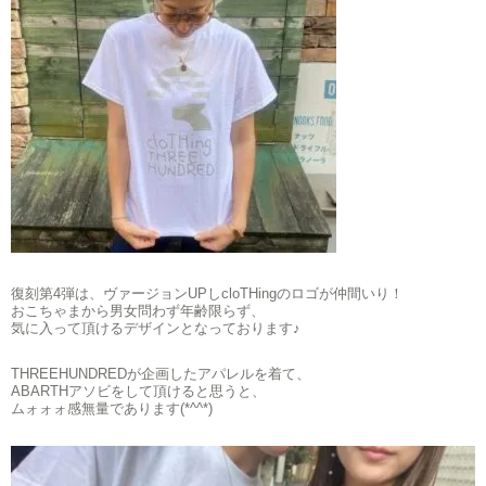
復刻第4弾は、ヴァージョンUPしcloTHingのロゴが仲間いり！
おこちゃまから男女問わず年齢限らず、
気に入って頂けるデザインとなっております♪
THREEHUNDREDが企画したアパレルを着て、
ABARTHアソビをして頂けると思うと、
ムォォォ感無量であります(*^^*)