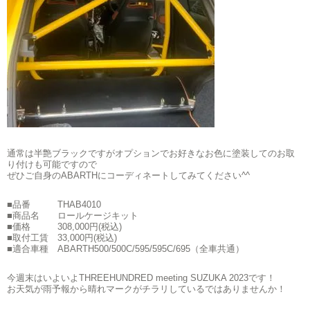
通常は半艶ブラックですがオプションでお好きなお色に塗装してのお取
り付けも可能ですので
ぜひご自身のABARTHにコーディネートしてみてください^^
■品番 THAB4010
■商品名 ロールケージキット
■価格 308,000円(税込)
■取付工賃 33,000円(税込)
■適合車種 ABARTH500/500C/595/595C/695（全車共通）
今週末はいよいよTHREEHUNDRED meeting SUZUKA 2023です！
お天気が雨予報から晴れマークがチラリしているではありませんか！