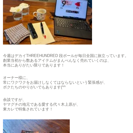
今週はデカイTHREEHUNDRED 段ボールが毎日全国に旅立っています。
創業当初から数あるアイテムがまんべんなく売れていくのは、
本当にありがたい限りであります！
オーナー様に、
常にワクワクをお届けしなくてはならないという緊張感が、
ボクたちのやりがいでもあります(^^ゞ
余談ですが、
ヤマグチの地元である愛する代々木上原が、
東カレで特集されています！