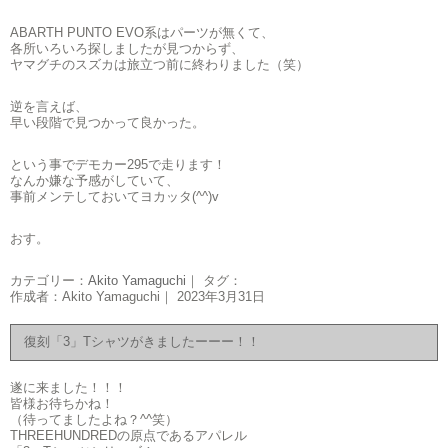
ABARTH PUNTO EVO系はパーツが無くて、
各所いろいろ探しましたが見つからず、
ヤマグチのスズカは旅立つ前に終わりました（笑）
逆を言えば、
早い段階で見つかって良かった。
という事でデモカー295で走ります！
なんか嫌な予感がしていて、
事前メンテしておいてヨカッタ(^^)v
おす。
カテゴリー：
Akito Yamaguchi
｜ タグ：
作成者：Akito Yamaguchi｜ 2023年3月31日
復刻「3」Tシャツがきましたーーー！！
遂に来ました！！！
皆様お待ちかね！
（待ってましたよね？^^笑）
THREEHUNDREDの原点であるアパレル