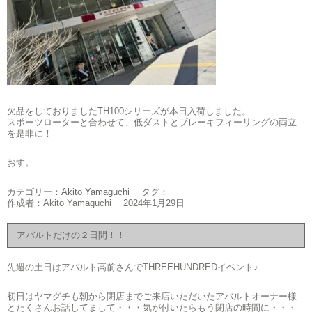
欠品をしておりましたTH100シリーズが本日入荷しました。
スポーツローターと合わせて、低ダストとブレーキフィーリングの両立
を是非に！
おす。
カテゴリー：
Akito Yamaguchi
｜ タグ：
作成者：Akito Yamaguchi｜ 2024年1月29日
アバルトだけの２日間！！
先週の土日はアバルト高前さんでTHREEHUNDREDイベント♪
初日はヤマグチも朝から閉店までご来店いただいたアバルトオーナー様
とたくさんお話してまして・・・気が付いたらもう閉店の時間に・・・