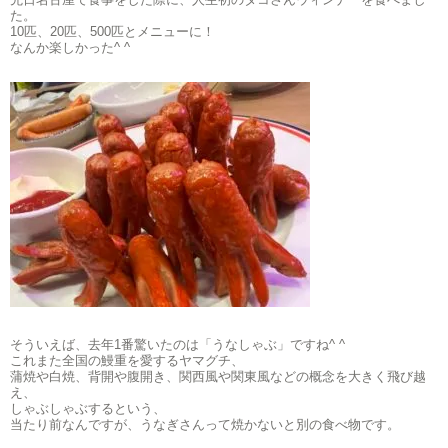
た。
10匹、20匹、500匹とメニューに！
なんか楽しかった^ ^
そういえば、去年1番驚いたのは「うなしゃぶ」ですね^ ^
これまた全国の鰻重を愛するヤマグチ、
蒲焼や白焼、背開や腹開き、関西風や関東風などの概念を大きく飛び越
え、
しゃぶしゃぶするという、
当たり前なんですが、うなぎさんって焼かないと別の食べ物です。