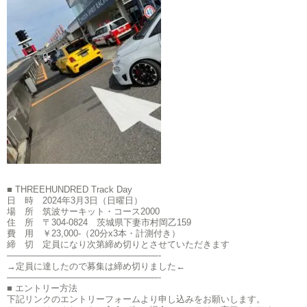
■ THREEHUNDRED Track Day
日 時 2024年3月3日（日曜日）
場 所 筑波サーキット・コース2000
住 所 〒304-0824 茨城県下妻市村岡乙159
費 用 ￥23,000-（20分x3本・計測付き）
締 切 定員になり次第締め切りとさせていただきます
—————————————————-
→定員に達したので募集は締め切りました←
—————————————————-
■ エントリー方法
下記リンクのエントリーフォームより申し込みをお願いします。