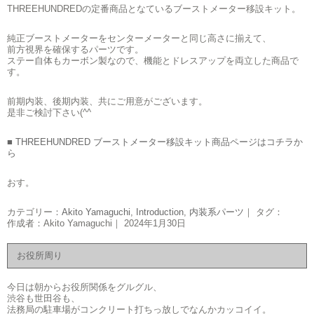
THREEHUNDREDの定番商品となているブーストメーター移設キット。
純正ブーストメーターをセンターメーターと同じ高さに揃えて、
前方視界を確保するパーツです。
ステー自体もカーボン製なので、機能とドレスアップを両立した商品で
す。
前期内装、後期内装、共にご用意がございます。
是非ご検討下さい(^^ゞ
■ THREEHUNDRED ブーストメーター移設キット商品ページはコチラか
ら
おす。
カテゴリー：
Akito Yamaguchi
,
Introduction
,
内装系パーツ
｜ タグ：
作成者：Akito Yamaguchi｜ 2024年1月30日
お役所周り
今日は朝からお役所関係をグルグル、
渋谷も世田谷も、
法務局の駐車場がコンクリート打ちっ放しでなんかカッコイイ。