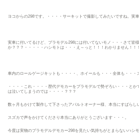
ヨコからの298です。・・・・サーキットで撮影してみたいですね。実
実車に付いてるけど、プラモデル298には付いてないモノ・・・さて皆
か？？？・・・・・ハシモトは・・・え～っと！！！わかりません！！
車内のロールゲージキットも・・・・、ホイールも・・・全体も・・・
・・・・これ・・・・歴代デモカーをプラモデルで勢ぞろい・・・とか
は泣いてしまうのでは・・・・？？？
数ヶ月もかけて製作して下さったアバルトオーナー様、本当にすばらし
スズカで声をかけてくださり本当にありがとうございます・・・。
今度は実物のプラモデルデモカー298を見たい気持ちがとまらないハシ