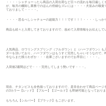
・・・・シャチョーったら商品の入荷出荷など日々の流れを毎日厳しく
が、毎月の棚卸し業務でのほんの些細なズレには・・・・犬並みの嗅覚
ておりまして・・・・。
・・・・恐るべしシャチョーの超能力！！！です！！！・・・・しっか
商品も続々と入荷してきておりますので、改めて入荷情報をお伝えして
人気商品、ロワリングスプリング（フルダウン）と（ハーフダウン）も
ダーを頂いており、ハーフダウンはもうすぐ完売しちゃいそうなので、
今ならまだ残りわずか・・・在庫ございますのでお早目に・・・・。
入荷後2週間ほどで・・・完売してしまう勢いです・・・。
現在、チタンビスも全色揃っておりますので、是非合わせて商品ページ
の3カラー【レッド】【ブルー】【ゴールド】も即納可能となっており
もちろん【シルバー】【ブラック】もございます。