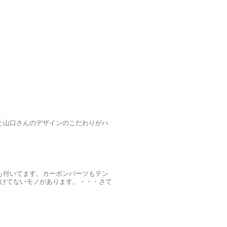
！
と山口さんのデザインのこだわりがハ
も付いてます。カーボンパーツもテン
付けてないモノがあります。・・・さて