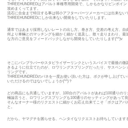
THREEHUNDREDはアバルト車種専用開発で、しかもかなりピンポイ
攻めまくってます。
流石に合金まで特注する事は弱小アフターパーツメーカーには出来ない
THREEHUNDREDにしか出来ない開発をしていたりします。
通常ではあまり採用しないレートの出し方、巻き方、交差の考え方、自
何より車輛とのマッチングを細かく細かく追及し、散々走りまわり、最
な方のご意見をフィードバックしながら開発をしていたりします(^^)v
そこにバンプラバーやスタビライザーリンクというスパイスで最後の微
きるように仕立てたのが、ロワリングスプリングだったり、サスペンシ
リングです。
THREEHUNDREDのバネを一度お使い頂いた方は、ボクが申し上げて
いただけるのではないでしょうか(^^)？
どの商品にも共通していますが、100台のアバルトがあれば100通りの
極論言うと、ロワリングスプリングも100通りのセッティングがあって
そんなオーナー様のリクエストに細かくお応え出来てこそ「ボクはアバ
と。
だから、ヤマグチを困らせる、ヘンタイなリクエストお待ちしていまする(^