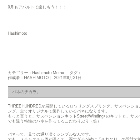
9月もアバルトで楽しもう！！！
Hashimoto
カテゴリー：
Hashimoto Memo
｜ タグ：
作成者：HASHIMOTO｜ 2021年8月31日
バネのチカラ。
THREEHUNDREDが展開しているロワリングスプリング、サスペンシ
ング、全てオリジナルで製作しているバネになります。
もっと言うと、サスペンションキットStreet/Winding+のキットと、
でも違う特性のバネを作ってるこだわりぶり（笑）
バネって、見ての通り凄くシンプルなんです。
でも、メチャクチャ奥が深くて、深すぎるが故に「それなり」の設計で