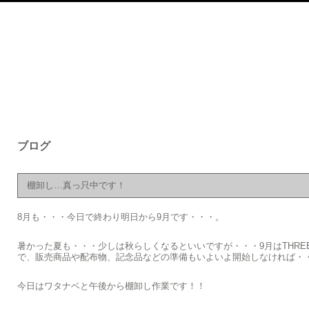
ブログ
棚卸し…真っ只中です！
8月も・・・今日で終わり明日から9月です・・・。
暑かった夏も・・・少しは秋らしくなるといいですが・・・9月はTHREEHUN
で、販売商品や配布物、記念品などの準備もいよいよ開始しなければ・
今日はワタナベと午後から棚卸し作業です！！