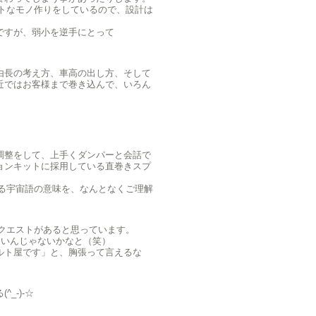
ントなモノ作りをしているので、設計は
ですが、弱小を逆手にとって
由長の考え方、車高の出し方、そして
近ではお客様まで巻き込んで、いろん
調整をして、上手くダンパーと会話で
ョンキットに採用している直巻きスプ
いる宇宙語の意味を、なんとなくご理解
リクエストがあると思っています。
良いんじゃないかなと（笑）
ルト屋です」と、胸張って言えるな
_-)-☆