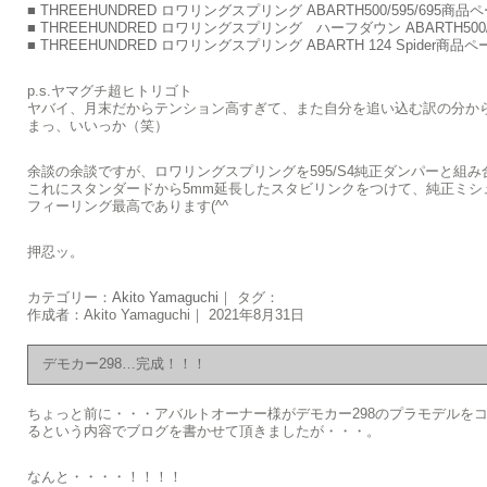
■ THREEHUNDRED ロワリングスプリング ABARTH500/595/695商
■ THREEHUNDRED ロワリングスプリング ハーフダウン ABARTH500
■ THREEHUNDRED ロワリングスプリング ABARTH 124 Spider商
p.s.ヤマグチ超ヒトリゴト
ヤバイ、月末だからテンション高すぎて、また自分を追い込む訳の分からな
まっ、いいっか（笑）
余談の余談ですが、ロワリングスプリングを595/S4純正ダンパーと組
これにスタンダードから5mm延長したスタビリンクをつけて、純正ミシュ
フィーリング最高であります(^^ゞ
押忍ッ。
カテゴリー：
Akito Yamaguchi
｜ タグ：
作成者：Akito Yamaguchi｜ 2021年8月31日
デモカー298…完成！！！
ちょっと前に・・・アバルトオーナー様がデモカー298のプラモデルを
るという内容でブログを書かせて頂きましたが・・・。
なんと・・・・！！！！