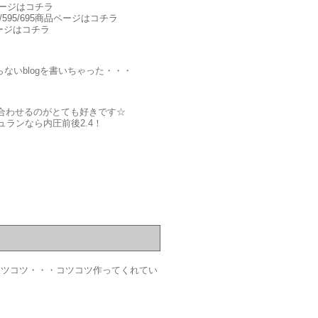
品ページはコチラ
/595/695商品ページはコチラ
品ページはコチラ
いblogを書いちゃった・・・
み合わせるのがとても好きです☆
ランなら内圧前後2.4！
コツコツ・・・コツコツ作ってくれてい