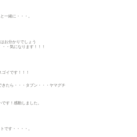
車と一緒に・・・。
様はお分かりでしょう
！・・気になります！！！
スゴイです！！！
できたら・・・タブン・・・ヤマグチ
いです！感動しました。
モトです・・・・。