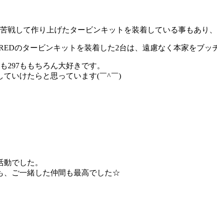
大苦戦して作り上げたタービンキットを装着している事もあり
REDのタービンキットを装着した2台は、遠慮なく本家をブッチギ
7も297ももちろん大好きです。
ていけたらと思っています(￣^￣)ゞ
活動でした。
も、ご一緒した仲間も最高でした☆