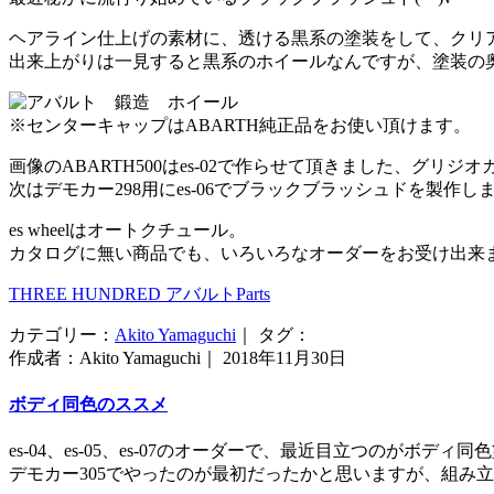
ヘアライン仕上げの素材に、透ける黒系の塗装をして、クリ
出来上がりは一見すると黒系のホイールなんですが、塗装の
※センターキャップはABARTH純正品をお使い頂けます。
画像のABARTH500はes-02で作らせて頂きました、グリ
次はデモカー298用にes-06でブラックブラッシュドを製作
es wheelはオートクチュール。
カタログに無い商品でも、いろいろなオーダーをお受け出来
THREE HUNDRED アバルトParts
カテゴリー：
Akito Yamaguchi
｜ タグ：
作成者：Akito Yamaguchi｜ 2018年11月30日
ボディ同色のススメ
es-04、es-05、es-07のオーダーで、最近目立つのがボディ
デモカー305でやったのが最初だったかと思いますが、組み